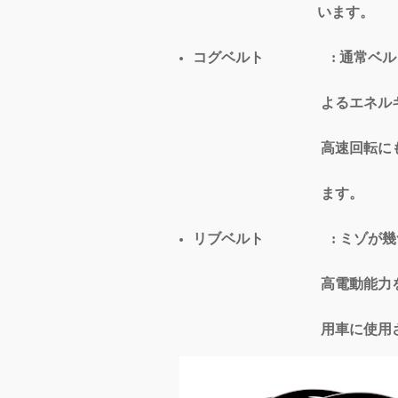
います。
コグベルト : 通常ベルト
よるエネルギーロス
高速回転にも安定し
ます。
リブベルト : ミゾが幾つ
高電動能力を持って
用車に使用されて