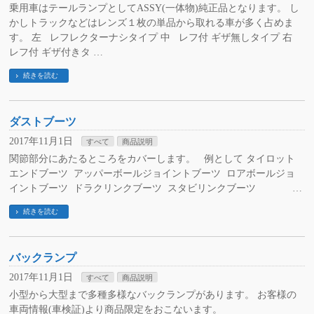
乗用車はテールランプとしてASSY(一体物)純正品となります。 し
かしトラックなどはレンズ１枚の単品から取れる車が多く占めま
す。 左 レフレクターナシタイプ 中 レフ付 ギザ無しタイプ 右
レフ付 ギザ付きタ …
続きを読む
ダストブーツ
2017年11月1日
すべて
商品説明
関節部分にあたるところをカバーします。 例として タイロット
エンドブーツ アッパーボールジョイントブーツ ロアボールジョ
イントブーツ ドラクリンクブーツ スタビリンクブーツ …
続きを読む
バックランプ
2017年11月1日
すべて
商品説明
小型から大型まで多種多様なバックランプがあります。 お客様の
車両情報(車検証)より商品限定をおこないます。