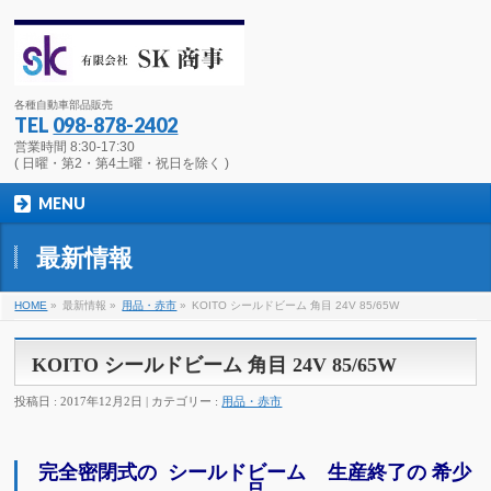
各種自動車部品販売
TEL
098-878-2402
営業時間 8:30-17:30
( 日曜・第2・第4土曜・祝日を除く )
MENU
最新情報
HOME
»
最新情報 »
用品・赤市
»
KOITO シールドビーム 角目 24V 85/65W
KOITO シールドビーム 角目 24V 85/65W
投稿日 : 2017年12月2日 | カテゴリー :
用品・赤市
完全密閉式の シールドビーム 生産終了の 希少