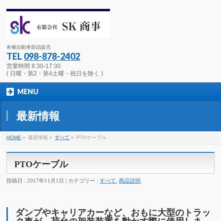
各種自動車部品販売
TEL
098-878-2402
営業時間 8:30-17:30
( 日曜・第2・第4土曜・祝日を除く )
MENU
最新情報
HOME
»
最新情報 »
すべて
»
PTOケーブル
PTOケーブル
投稿日 : 2017年11月1日 | カテゴリー :
すべて
,
商品説明
ダンプやキャリアカーなど、おもに大型のトラッ